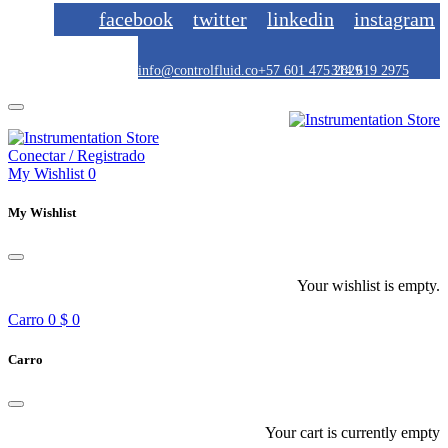
facebook
twitter
linkedin
instagram
info@controlfluid.co
+57 601 475 2829
314 619 2975
Conectar / Registrado
My Wishlist
0
My Wishlist
Your wishlist is empty.
Carro
0
$ 0
Carro
Your cart is currently empty