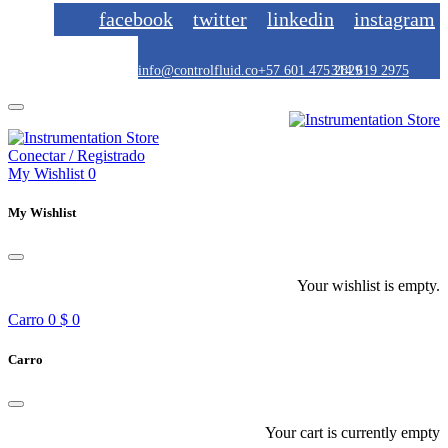
facebook
twitter
linkedin
instagram
info@controlfluid.co
+57 601 475 2829
314 619 2975
Conectar / Registrado
My Wishlist
0
My Wishlist
Your wishlist is empty.
Carro
0
$ 0
Carro
Your cart is currently empty