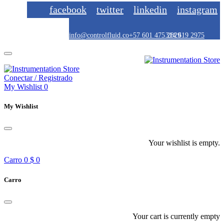
facebook
twitter
linkedin
instagram
info@controlfluid.co
+57 601 475 2829
314 619 2975
Conectar / Registrado
My Wishlist
0
My Wishlist
Your wishlist is empty.
Carro
0
$ 0
Carro
Your cart is currently empty