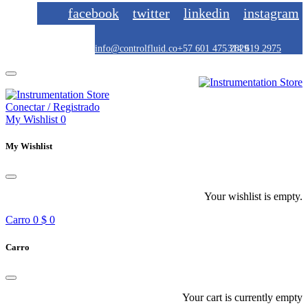
facebook
twitter
linkedin
instagram
info@controlfluid.co
+57 601 475 2829
314 619 2975
Conectar / Registrado
My Wishlist
0
My Wishlist
Your wishlist is empty.
Carro
0
$ 0
Carro
Your cart is currently empty