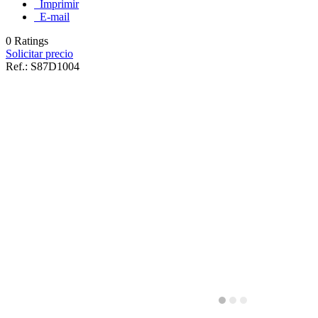
Imprimir
E-mail
0 Ratings
Solicitar precio
Ref.:
S87D1004