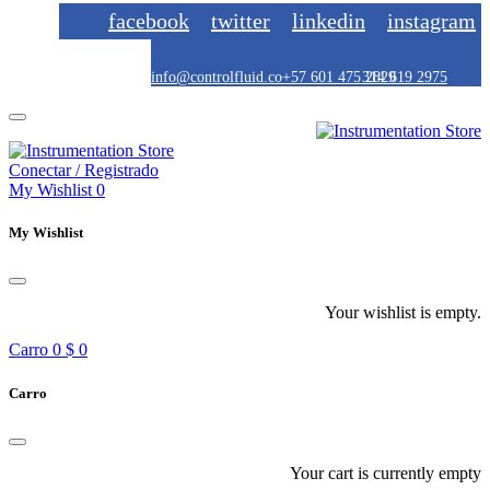
facebook
twitter
linkedin
instagram
info@controlfluid.co
+57 601 475 2829
314 619 2975
Conectar / Registrado
My Wishlist
0
My Wishlist
Your wishlist is empty.
Carro
0
$ 0
Carro
Your cart is currently empty