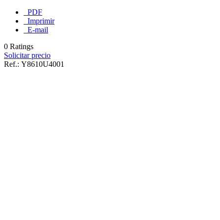
PDF
Imprimir
E-mail
0 Ratings
Solicitar precio
Ref.:
Y8610U4001