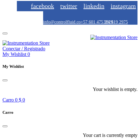
facebook
twitter
linkedin
instagram
info@controlfluid.co
+57 601 475 2829
314 619 2975
Conectar / Registrado
My Wishlist
0
My Wishlist
Your wishlist is empty.
Carro
0
$ 0
Carro
Your cart is currently empty